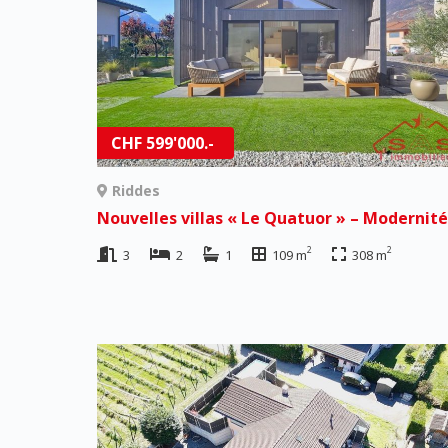
CHF 599'000.-
Riddes
2
2
3
2
1
109 m
308 m