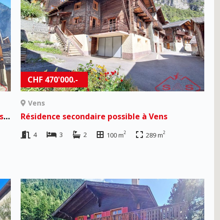
CHF 470'000.-
Vens
Résidence secondaire & vente aux étrangers autorisées ! à Vens
Résidence secondaire possible à Vens
2
2
4
3
2
100 m
289 m