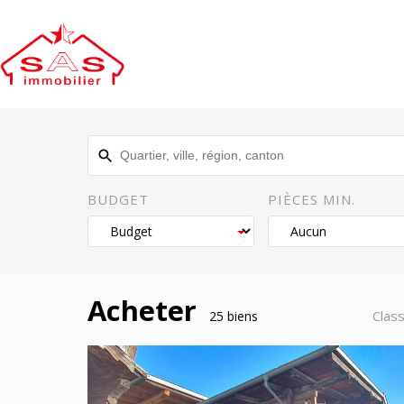
Passer
au
contenu
BUDGET
PIÈCES MIN.
Acheter
Clas
25 biens