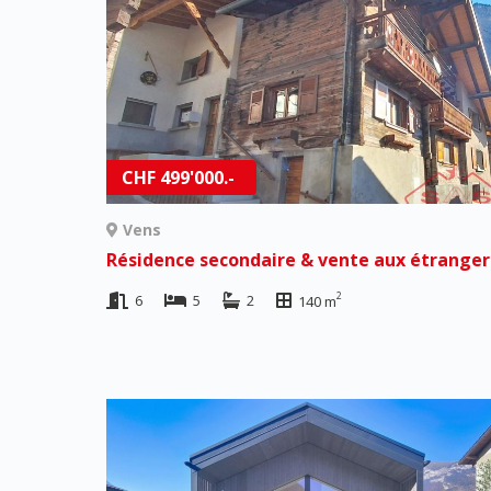
CHF 499'000.-
Vens
2
6
5
2
140 m