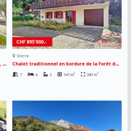
CHF 895'000.-
Sierre
Nouvelles villas « Le Quatuor » – Modernité, performance et douceur de vivre à Riddes
Chalet traditionnel en bordure de la Forêt de Finges à Sierre
2
2
7
4
2
147 m
383 m