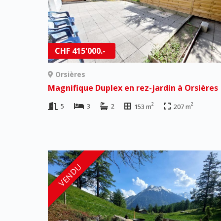
CHF 415'000.-
Orsières
Magnifique Duplex en rez-jardin à Orsières
2
2
5
3
2
153 m
207 m
VENDU