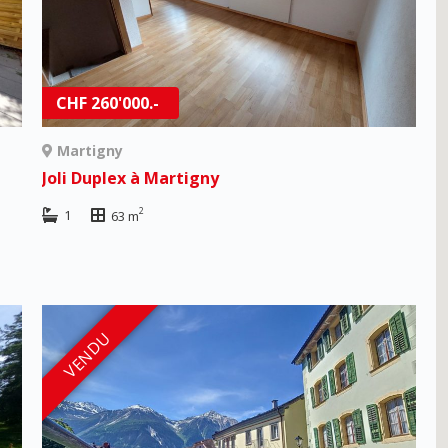
CHF 260'000.-
Martigny
Joli Duplex à Martigny
2
1
63 m
VENDU