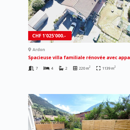
CHF 1'025'000.-
Ardon
2
2
7
4
2
220 m
1139 m