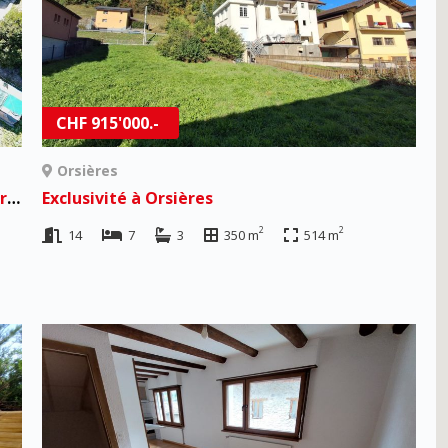
CHF 915'000.-
Orsières
Spacieuse villa familiale rénovée avec appartement indépendant à Ardon
Exclusivité à Orsières
2
2
14
7
3
350 m
514 m